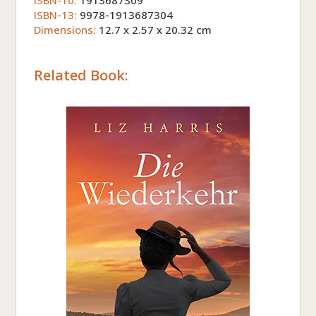
ISBN-10:
1913687309
ISBN-13:
9978-1913687304
Dimensions:
12.7 x 2.57 x 20.32 cm
Related Book: